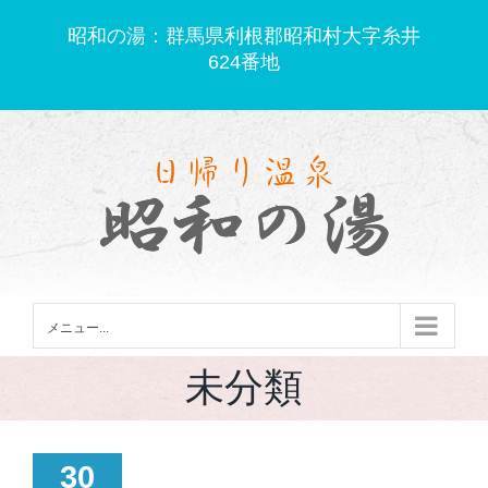
Skip
昭和の湯：群馬県利根郡昭和村大字糸井
to
624番地
content
メニュー...
未分類
30