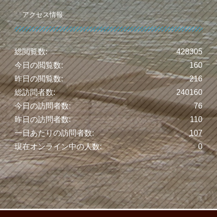
アクセス情報
総閲覧数:
428305
今日の閲覧数:
160
昨日の閲覧数:
216
総訪問者数:
240160
今日の訪問者数:
76
昨日の訪問者数:
110
一日あたりの訪問者数:
107
現在オンライン中の人数:
0