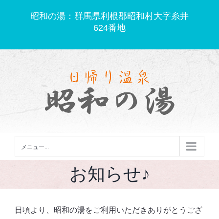
Skip
昭和の湯：群馬県利根郡昭和村大字糸井
to
624番地
content
メニュー...
お知らせ♪
日頃より、昭和の湯をご利用いただきありがとうござ