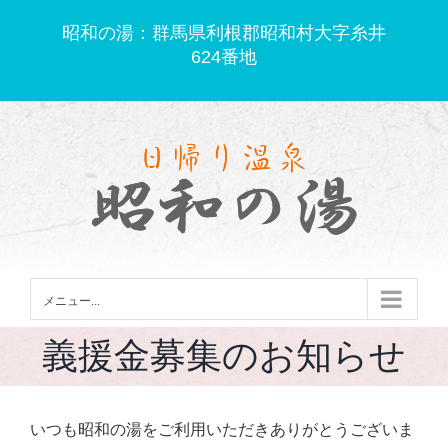
Skip
昭和の湯：群馬県利根郡昭和村大字糸井
to
624番地
content
メニュー...
義援金募集のお知らせ
いつも昭和の湯をご利用いただきありがとうございま